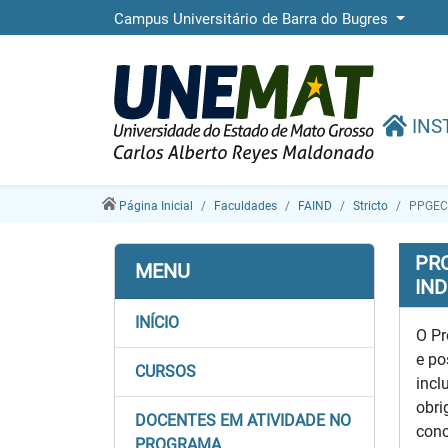
Campus Universitário de Barra do Bugres
INS
Página Inicial
Faculdades
FAIND
Stricto
PPGECI
PR
MENU
IN
INÍCIO
O Pr
e po
CURSOS
incl
obri
DOCENTES EM ATIVIDADE NO
conc
PROGRAMA