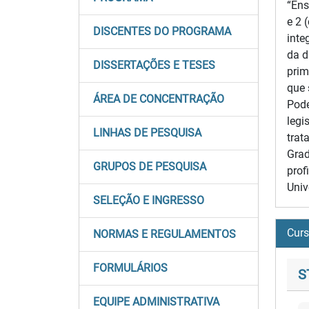
“Ens
e 2 
DISCENTES DO PROGRAMA
inte
da d
DISSERTAÇÕES E TESES
prim
que 
ÁREA DE CONCENTRAÇÃO
Pode
legi
LINHAS DE PESQUISA
trat
Grad
GRUPOS DE PESQUISA
prof
Univ
SELEÇÃO E INGRESSO
Cur
NORMAS E REGULAMENTOS
FORMULÁRIOS
S
EQUIPE ADMINISTRATIVA