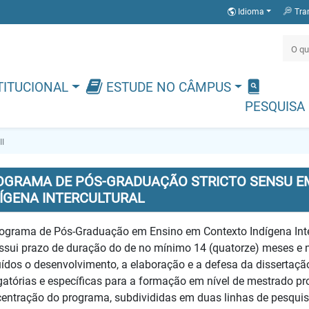
Idioma
Tra
TITUCIONAL
ESTUDE NO CÂMPUS
PESQUISA
I
OGRAMA DE PÓS-GRADUAÇÃO STRICTO SENSU E
DÍGENA INTERCULTURAL
ograma de Pós-Graduação em Ensino em Contexto Indígena Inte
ssui prazo de duração do de no mínimo 14 (quatorze) meses e n
uídos o desenvolvimento, a elaboração e a defesa da dissertaç
gatórias e específicas para a formação em nível de mestrado pr
entração do programa, subdivididas em duas linhas de pesquisa 