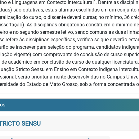
ino e Linguagens em Contexto Intercultural”. Dentre as discipli
(duas) são optativas, estas últimas escolhidas em um conjunto d
gralização do curso, o discente deverá cursar, no mínimo, 36 créd
issertação). As disciplinas obrigatórias constituem o mínimo ne
eiro e no segundo semestre letivo, sendo comuns as duas linha
se refere às disciplinas específicas, verifica-se que deverão est
rão se inscrever para seleção do programa, candidatos indíg
slação vigente) com comprovante de conclusão de curso superio
a de acadêmico em conclusão de curso de qualquer licenciatura
uação Stricto Sensu em Ensino em Contexto Indígena Intercultu
issional, serão prioritariamente desenvolvidas no Campus Univ
ersidade do Estado de Mato Grosso, sob a forma concentrada o
sos
TRICTO SENSU