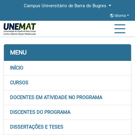
Campus Universitário de Barra do Bugres
Idioma
Página Inicial
Faculdades
FAIND
Stricto
PPGECII
MENU
INÍCIO
CURSOS
DOCENTES EM ATIVIDADE NO PROGRAMA
DISCENTES DO PROGRAMA
DISSERTAÇÕES E TESES