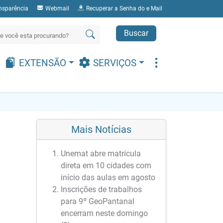
nsparência
Webmail
Recuperar a Senha do e Mail
Buscar
EXTENSÃO
SERVIÇOS
Mais Notícias
Unemat abre matrícula
direta em 10 cidades com
início das aulas em agosto
Inscrições de trabalhos
para 9º GeoPantanal
encerram neste domingo