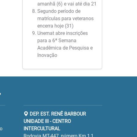
amanhã (6) e vai até dia 21
Segundo período de
matrículas para veteranos
encerra hoje (31)
Unemat abre inscrições
para a 6ª Semana
Acadêmica de Pesquisa e
Inovação
"
DEP. EST. RENÊ BARBOUR
UNIDADE III - CENTRO
ro
INTERCULTURAL
Rodovia MT-447, número Km 1,1,