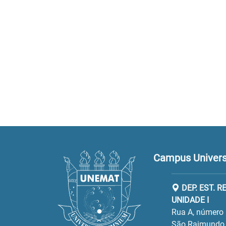
Campus Universi
DEP. EST. 
UNIDADE I
Rua A, número 
São Raimundo.