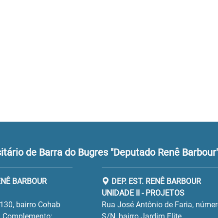
tário de Barra do Bugres "Deputado Renê Barbour
RENÊ BARBOUR
DEP. EST. RENÊ BARBOUR
UNIDADE II - PROJETOS
130, bairro Cohab
Rua José Antônio de Faria, núme
 Complemento:
S/N, bairro Jardim Elite.