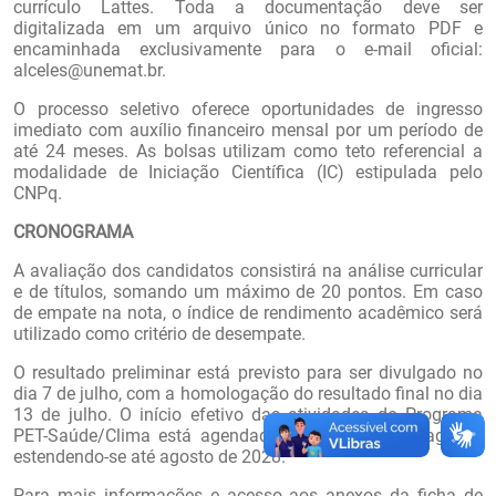
currículo Lattes. Toda a documentação deve ser
digitalizada em um arquivo único no formato PDF e
encaminhada exclusivamente para o e-mail oficial:
alceles@unemat.br.
O processo seletivo oferece oportunidades de ingresso
imediato com auxílio financeiro mensal por um período de
até 24 meses. As bolsas utilizam como teto referencial a
modalidade de Iniciação Científica (IC) estipulada pelo
CNPq.
CRONOGRAMA
A avaliação dos candidatos consistirá na análise curricular
e de títulos, somando um máximo de 20 pontos. Em caso
de empate na nota, o índice de rendimento acadêmico será
utilizado como critério de desempate.
O resultado preliminar está previsto para ser divulgado no
dia 7 de julho, com a homologação do resultado final no dia
13 de julho. O início efetivo das atividades do Programa
PET-Saúde/Clima está agendado para o dia 3 de agosto,
estendendo-se até agosto de 2028.
Para mais informações e acesso aos anexos da ficha de