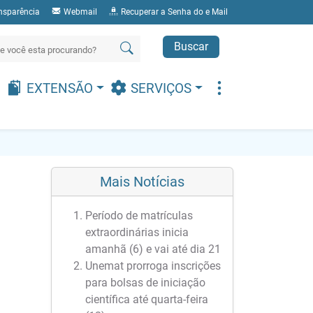
nsparência
Webmail
Recuperar a Senha do e Mail
Buscar
EXTENSÃO
SERVIÇOS
Mais Notícias
Período de matrículas
extraordinárias inicia
amanhã (6) e vai até dia 21
Unemat prorroga inscrições
para bolsas de iniciação
científica até quarta-feira