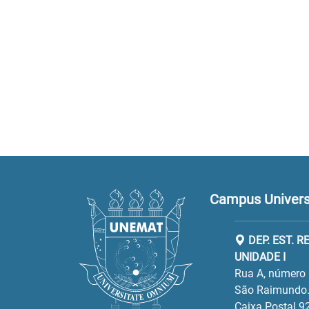
Campus Universi
DEP. EST. 
UNIDADE I
Rua A, número 
São Raimundo.
Caixa Postal 9