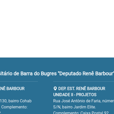
tário de Barra do Bugres "Deputado Renê Barbour
RENÊ BARBOUR
DEP. EST. RENÊ BARBOUR
UNIDADE II - PROJETOS
130, bairro Cohab
Rua José Antônio de Faria, núme
 Complemento:
S/N, bairro Jardim Elite.
2
Complemento: Caixa Postal 92