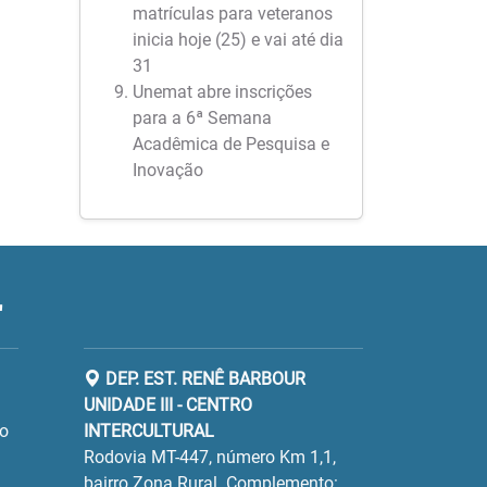
matrículas para veteranos
inicia hoje (25) e vai até dia
31
Unemat abre inscrições
para a 6ª Semana
Acadêmica de Pesquisa e
Inovação
"
DEP. EST. RENÊ BARBOUR
UNIDADE III - CENTRO
ro
INTERCULTURAL
Rodovia MT-447, número Km 1,1,
bairro Zona Rural. Complemento: