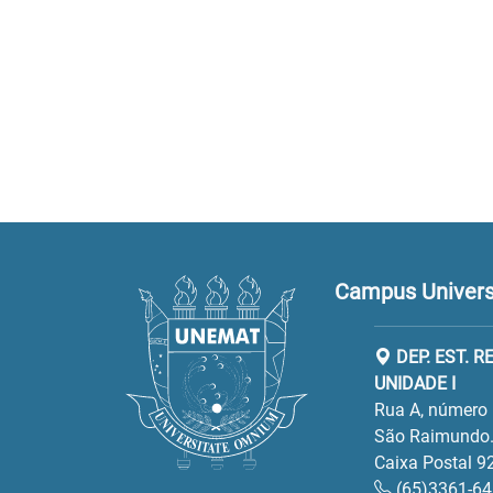
Campus Universi
DEP. EST. 
UNIDADE I
Rua A, número 
São Raimundo.
Caixa Postal 9
(65)3361-6