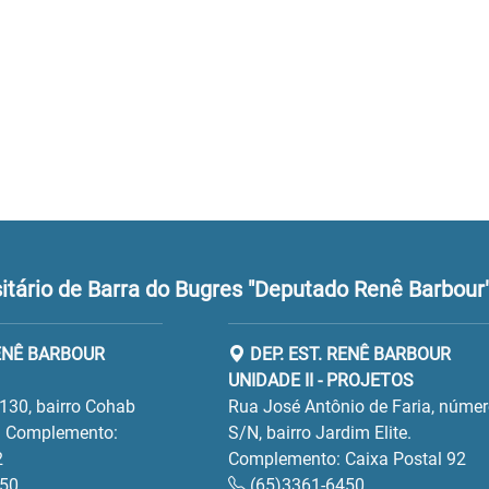
tário de Barra do Bugres "Deputado Renê Barbour
RENÊ BARBOUR
DEP. EST. RENÊ BARBOUR
UNIDADE II - PROJETOS
130, bairro Cohab
Rua José Antônio de Faria, núme
 Complemento:
S/N, bairro Jardim Elite.
2
Complemento: Caixa Postal 92
450
(65)3361-6450