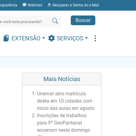
nsparência
Webmail
Recuperar a Senha do e Mail
Buscar
EXTENSÃO
SERVIÇOS
Mais Notícias
Unemat abre matrícula
direta em 10 cidades com
início das aulas em agosto
Inscrições de trabalhos
para 9º GeoPantanal
encerram neste domingo