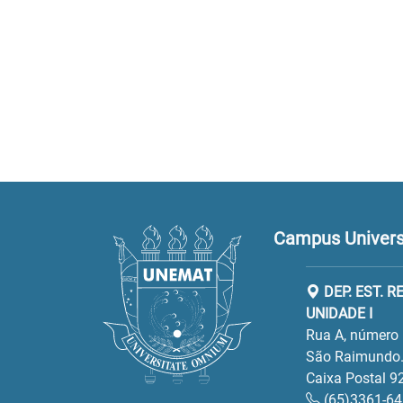
Campus Universi
DEP. EST. 
UNIDADE I
Rua A, número 
São Raimundo.
Caixa Postal 9
(65)3361-6