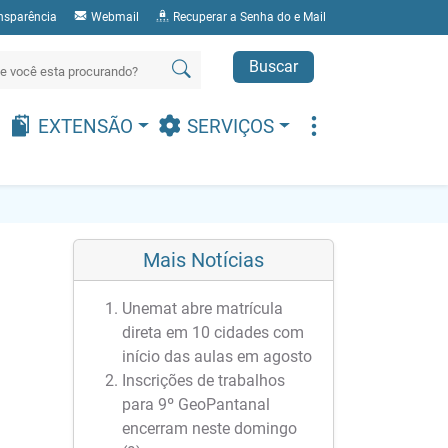
nsparência
Webmail
Recuperar a Senha do e Mail
Buscar
EXTENSÃO
SERVIÇOS
Mais Notícias
Unemat abre matrícula
direta em 10 cidades com
início das aulas em agosto
Inscrições de trabalhos
para 9º GeoPantanal
encerram neste domingo