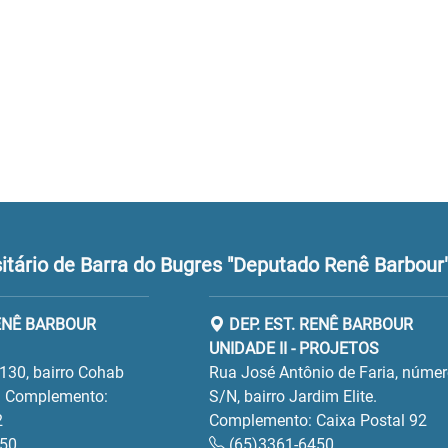
tário de Barra do Bugres "Deputado Renê Barbour
RENÊ BARBOUR
DEP. EST. RENÊ BARBOUR
UNIDADE II - PROJETOS
130, bairro Cohab
Rua José Antônio de Faria, núme
 Complemento:
S/N, bairro Jardim Elite.
2
Complemento: Caixa Postal 92
450
(65)3361-6450