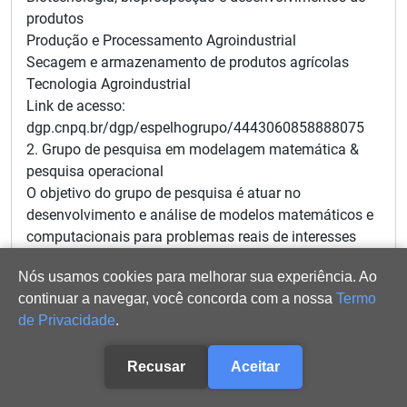
produtos
Produção e Processamento Agroindustrial
Secagem e armazenamento de produtos agrícolas
Tecnologia Agroindustrial
Link de acesso:
dgp.cnpq.br/dgp/espelhogrupo/4443060858888075
2. Grupo de pesquisa em modelagem matemática &
pesquisa operacional
O objetivo do grupo de pesquisa é atuar no
desenvolvimento e análise de modelos matemáticos e
computacionais para problemas reais de interesses
regionais e/ou estaduais. No que concerne às
Nós usamos cookies para melhorar sua experiência. Ao
metodologias e técnicas de solução de tais modelos, o
continuar a navegar, você concorda com a nossa
Termo
grupo pretende utilizar tanto as técnicas ofertadas pela
de Privacidade
.
pesquisa operacional quanto as técnicas que utilizam
algoritmos evolutivos.
Linhas de pesquisa: Algoritmos Heurísticos e
Recusar
Aceitar
Metaheurísticas