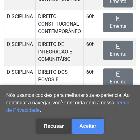
Ementa
DISCIPLINA
DIREITO
60h
CONSTITUCIONAL
Ementa
CONTEMPORÂNEO
DISCIPLINA
DIREITO DE
60h
INTEGRAÇÃO E
Ementa
COMUNITÁRIO
DISCIPLINA
DIREITO DOS
60h
POVOS E
Ementa
COMUNIDADES
TRADICIONAIS
Nós usamos cookies para melhorar sua experiência. Ao
continuar a navegar, você concorda com a nossa
Termo
DISCIPLINA
DIREITO DO
60h
de Privacidade
.
TRABALHO
Ementa
CONTEMPORÂNEO
Recusar
Aceitar
DISCIPLINA
DIREITO E
60h