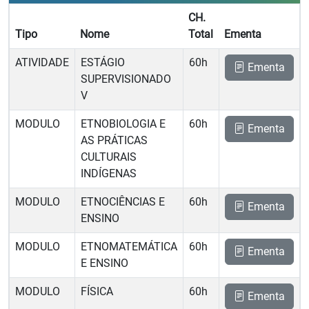
CH.
Tipo
Nome
Total
Ementa
ATIVIDADE
ESTÁGIO
60h
Ementa
SUPERVISIONADO
V
MODULO
ETNOBIOLOGIA E
60h
Ementa
AS PRÁTICAS
CULTURAIS
INDÍGENAS
MODULO
ETNOCIÊNCIAS E
60h
Ementa
ENSINO
MODULO
ETNOMATEMÁTICA
60h
Ementa
E ENSINO
MODULO
FÍSICA
60h
Ementa