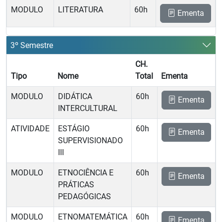
MODULO
LITERATURA
60h
Ementa
3º Semestre
CH.
Tipo
Nome
Total
Ementa
MODULO
DIDÁTICA
60h
Ementa
INTERCULTURAL
ATIVIDADE
ESTÁGIO
60h
Ementa
SUPERVISIONADO
III
MODULO
ETNOCIÊNCIA E
60h
Ementa
PRÁTICAS
PEDAGÓGICAS
MODULO
ETNOMATEMÁTICA
60h
Ementa