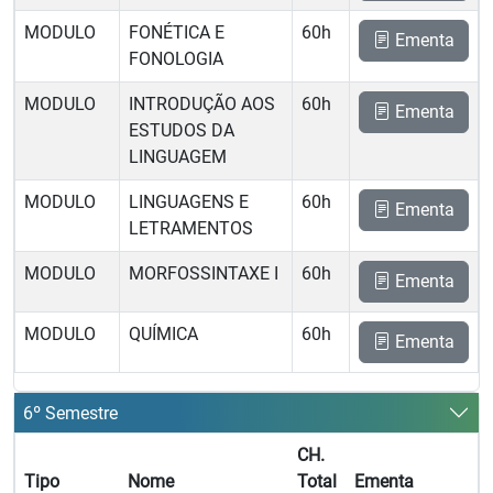
MODULO
FONÉTICA E
60h
Ementa
FONOLOGIA
MODULO
INTRODUÇÃO AOS
60h
Ementa
ESTUDOS DA
LINGUAGEM
MODULO
LINGUAGENS E
60h
Ementa
LETRAMENTOS
MODULO
MORFOSSINTAXE I
60h
Ementa
MODULO
QUÍMICA
60h
Ementa
6º Semestre
CH.
Tipo
Nome
Total
Ementa