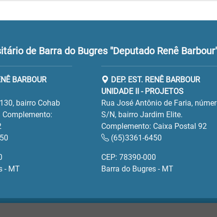
tário de Barra do Bugres "Deputado Renê Barbour
RENÊ BARBOUR
DEP. EST. RENÊ BARBOUR
UNIDADE II - PROJETOS
130, bairro Cohab
Rua José Antônio de Faria, núme
 Complemento:
S/N, bairro Jardim Elite.
2
Complemento: Caixa Postal 92
450
(65)3361-6450
0
CEP: 78390-000
s - MT
Barra do Bugres - MT