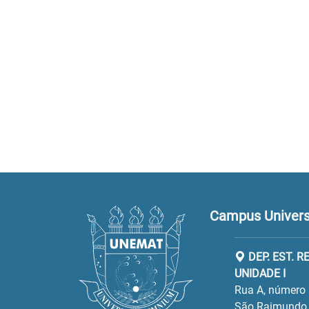
Campus Universi
DEP. EST. 
UNIDADE I
Rua A, número 
São Raimundo.