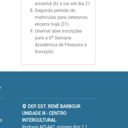
amanhã (6) e vai até dia 21
Segundo período de
matrículas para veteranos
encerra hoje (31)
Unemat abre inscrições
para a 6ª Semana
Acadêmica de Pesquisa e
Inovação
"
DEP. EST. RENÊ BARBOUR
UNIDADE III - CENTRO
ro
INTERCULTURAL
Rodovia MT-447, número Km 1,1,