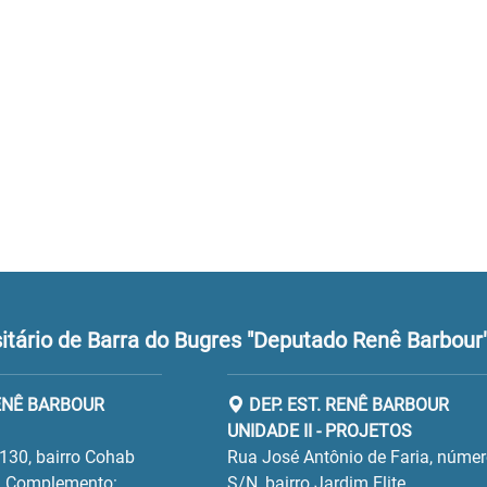
tário de Barra do Bugres "Deputado Renê Barbour
RENÊ BARBOUR
DEP. EST. RENÊ BARBOUR
UNIDADE II - PROJETOS
130, bairro Cohab
Rua José Antônio de Faria, núme
 Complemento:
S/N, bairro Jardim Elite.