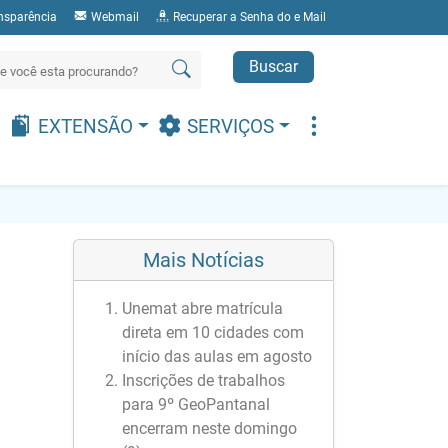
nsparência
Webmail
Recuperar a Senha do e Mail
Buscar
EXTENSÃO
SERVIÇOS
Mais Notícias
Unemat abre matrícula
direta em 10 cidades com
início das aulas em agosto
Inscrições de trabalhos
para 9º GeoPantanal
encerram neste domingo