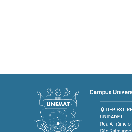
Campus Universi
DEP. EST. 
UNIDADE I
Rua A, número 
São Raimundo.