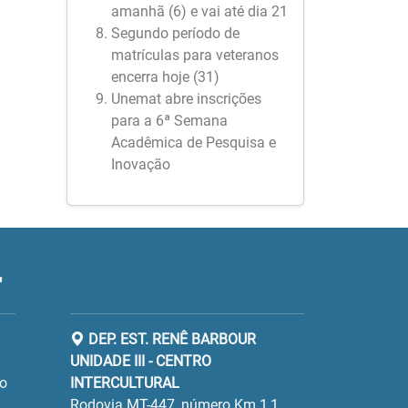
amanhã (6) e vai até dia 21
Segundo período de
matrículas para veteranos
encerra hoje (31)
Unemat abre inscrições
para a 6ª Semana
Acadêmica de Pesquisa e
Inovação
"
DEP. EST. RENÊ BARBOUR
UNIDADE III - CENTRO
ro
INTERCULTURAL
Rodovia MT-447, número Km 1,1,