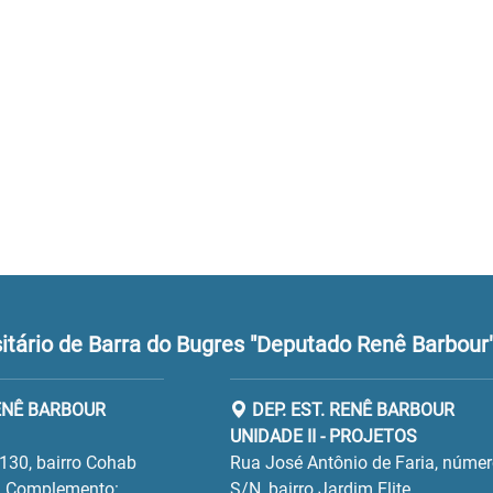
tário de Barra do Bugres "Deputado Renê Barbour
RENÊ BARBOUR
DEP. EST. RENÊ BARBOUR
UNIDADE II - PROJETOS
130, bairro Cohab
Rua José Antônio de Faria, núme
 Complemento:
S/N, bairro Jardim Elite.