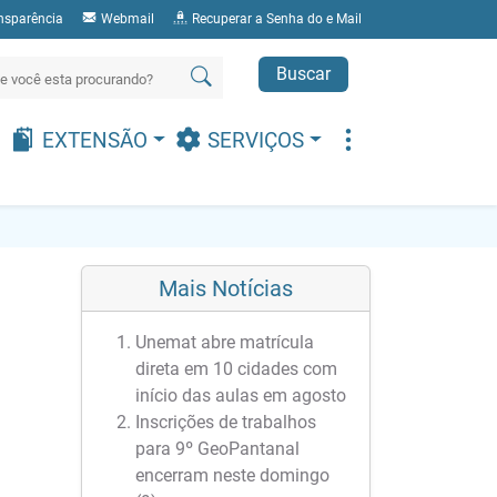
nsparência
Webmail
Recuperar a Senha do e Mail
Buscar
EXTENSÃO
SERVIÇOS
Mais Notícias
Unemat abre matrícula
direta em 10 cidades com
início das aulas em agosto
Inscrições de trabalhos
para 9º GeoPantanal
encerram neste domingo